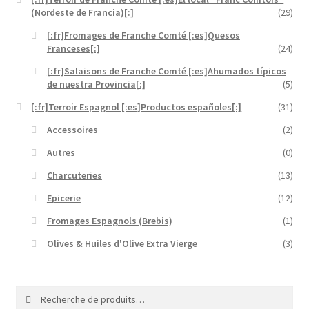
[:fr]Ma Commande[:es]Mi Pedido[:]
(Nordeste de Francia)[:]
(29)
[:fr]Fromages de Franche Comté [:es]Quesos
[:fr]Mon compte[:es]Mi cuenta[:]
Franceses[:]
(24)
[:fr]Salaisons de Franche Comté [:es]Ahumados típicos
[:fr]Newsletter[:]
de nuestra Provincia[:]
(5)
[:fr]Terroir Espagnol [:es]Productos españoles[:]
(31)
[:fr]Panier[:es]Carrito[:]
Accessoires
(2)
Autres
(0)
[:fr]Tarif complet[:]
Charcuteries
(13)
Epicerie
(12)
Fromages Espagnols (Brebis)
(1)
Olives & Huiles d'Olive Extra Vierge
(3)
Recherche
Recherche
pour :