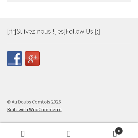
[:fr]Suivez-nous ![:es]Follow Us![:]
© Au Doubs Comtois 2026
Built with WooCommerce
.
0
Recherche
Recherche