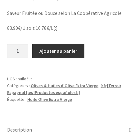
Saveur Fruitée ou Douce selon La Coopérative Agricole.
83.90€/U soit 16.78€/L[:]
quantité
Ajouter au panier
de
[:fr]Huile
d'Olive
Vierge
UGS :
huile5lit
Catégories :
Olives & Huiles d'Olive Extra Vierge
,
[:fr]Terroir
Extra
Espagnol [:es]Productos españoles[:]
(Fruitée)
Étiquette :
Huile Olive Extra Vierge
5L
(Origine
Coop
Agricole)
Description
83.90€/U