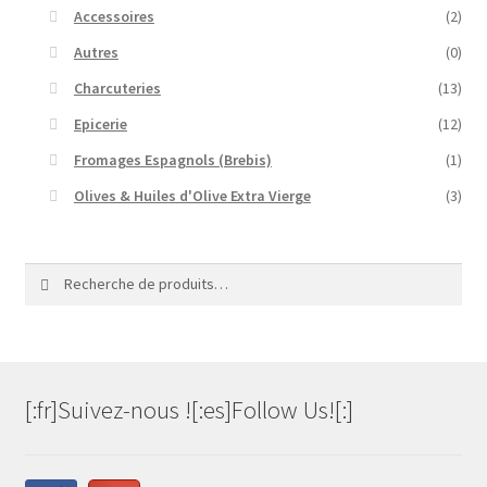
Accessoires
(2)
Autres
(0)
Charcuteries
(13)
Epicerie
(12)
Fromages Espagnols (Brebis)
(1)
Olives & Huiles d'Olive Extra Vierge
(3)
Recherche
Recherche
pour :
[:fr]Suivez-nous ![:es]Follow Us![:]