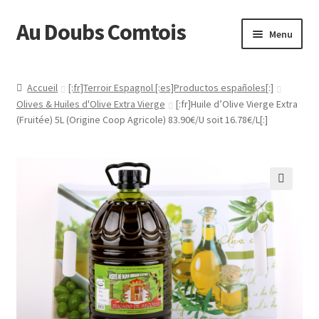
Au Doubs Comtois
Aller
Aller
Menu
à
au
la
contenu
Accueil
navigation
Accueil
[:fr]Terroir Espagnol [:es]Productos españoles[:]
Olives & Huiles d'Olive Extra Vierge
[:fr]Huile d’Olive Vierge Extra
[:fr]Actualités[:es]Actualidad[:]
(Fruitée) 5L (Origine Coop Agricole) 83.90€/U soit 16.78€/L[:]
[:fr]Au Doubs Comtois :[:es]Tienda QUESOS y AHUMADOS :
Categorias a la derecha :-) [:]
[:fr]Conditions générales de vente[:es]Condiciones
Generales de Venta[:]
[:fr]Connexion[:]
[:fr]Contact[:es]Contacto[:]