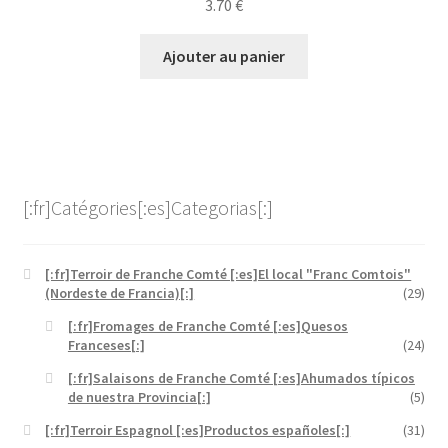
3.70
€
Ajouter au panier
[:fr]Catégories[:es]Categorias[:]
[:fr]Terroir de Franche Comté [:es]El local "Franc Comtois"
(Nordeste de Francia)[:]
(29)
[:fr]Fromages de Franche Comté [:es]Quesos
Franceses[:]
(24)
[:fr]Salaisons de Franche Comté [:es]Ahumados típicos
de nuestra Provincia[:]
(5)
[:fr]Terroir Espagnol [:es]Productos españoles[:]
(31)