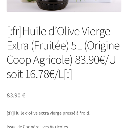
[:fr]Ma Commande[:es]Mi Pedido[:]
[:fr]Mon compte[:es]Mi cuenta[:]
[:fr]Huile d’Olive Vierge
[:fr]Newsletter[:]
Extra (Fruitée) 5L (Origine
[:fr]Panier[:es]Carrito[:]
Coop Agricole) 83.90€/U
[:fr]Tarif complet[:]
soit 16.78€/L[:]
83.90
€
[:fr]Huile d’olive extra vierge pressé à froid.
Issue de Coopératives Agricoles.