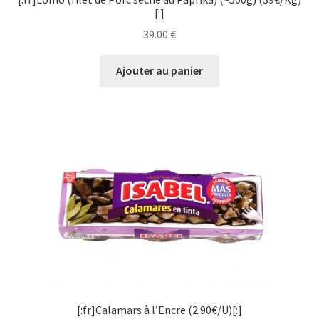
[:]
39.00
€
Ajouter au panier
[:fr]Calamars à l’Encre (2.90€/U)[:]