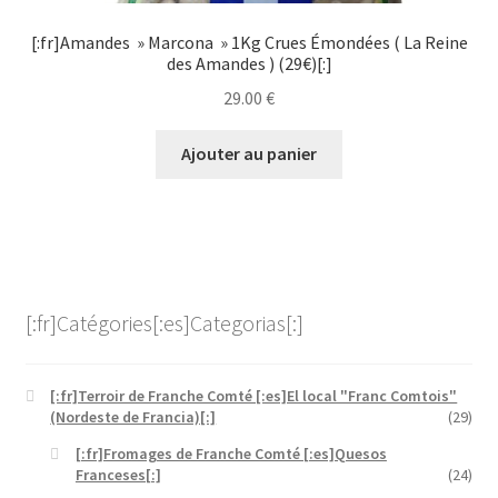
[:fr]Amandes » Marcona » 1Kg Crues Émondées ( La Reine
des Amandes ) (29€)[:]
29.00
€
Ajouter au panier
[:fr]Catégories[:es]Categorias[:]
[:fr]Terroir de Franche Comté [:es]El local "Franc Comtois"
(Nordeste de Francia)[:]
(29)
[:fr]Fromages de Franche Comté [:es]Quesos
Franceses[:]
(24)