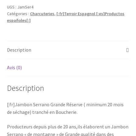
>18mois
UGS :
JamSer4
Catégories :
Charcuteries
,
[:fr]Terroir Espagnol [:es]Productos
(Tranché
españoles[:]
100g)
(4.70€/U)
(47€/Kg)
[:]
Description
Avis (0)
Description
[:fr]Jambon Serrano Grande Réserve ( minimum 20 mois
de séchage) tranché en Boucherie.
Producteurs depuis plus de 20 ans,ils élaborent un Jambon
Serrano « de montagne » de Grande qualité dans des