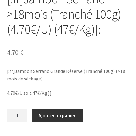
>18mois (Tranché 100g)
(4.70€/U) (47€/Kg)[:]
4.70
€
[:fr]Jambon Serrano Grande Réserve (Tranché 100g) (>18
mois de séchage).
4.70€/U soit 47€/Kg[:]
quantité
Ajouter au panier
de
[:fr]Jambon
Serrano