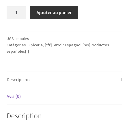
quantité
Ajouter au panier
de
[:fr]Moules
à
l'escabèche
UGS :
moules
Catégories :
Epicerie
,
[:fr]Terroir Espagnol [:es]Productos
(3.70€/U)
españoles[:]
[:es]Moules
à
l'escabèche
(3.50€/U)
Description
[:]
Avis (0)
Description