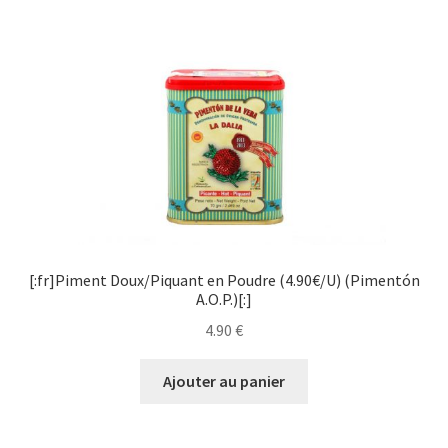
[:fr]Piment Doux/Piquant en Poudre (4.90€/U) (Pimentón
A.O.P.)[:]
4.90
€
Ajouter au panier