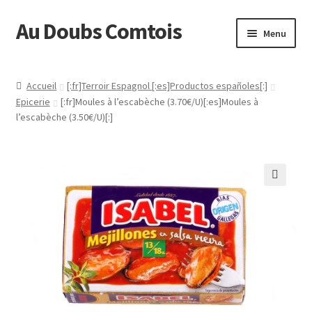
Au Doubs Comtois
Aller
Aller
Menu
à
au
la
contenu
Accueil
navigation
Accueil
[:fr]Terroir Espagnol [:es]Productos españoles[:]
Epicerie
[:fr]Moules à l’escabèche (3.70€/U)[:es]Moules à
[:fr]Actualités[:es]Actualidad[:]
l’escabèche (3.50€/U)[:]
[:fr]Au Doubs Comtois :[:es]Tienda QUESOS y AHUMADOS :
Categorias a la derecha :-) [:]
[:fr]Conditions générales de vente[:es]Condiciones
Generales de Venta[:]
[:fr]Connexion[:]
[:fr]Contact[:es]Contacto[:]