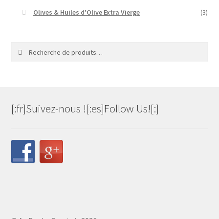
Olives & Huiles d'Olive Extra Vierge
(3)
Recherche
Recherche
pour :
[:fr]Suivez-nous ![:es]Follow Us![:]