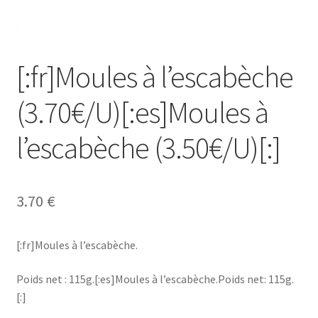
[:fr]Ma Commande[:es]Mi Pedido[:]
[:fr]Mon compte[:es]Mi cuenta[:]
[:fr]Moules à l’escabèche
[:fr]Newsletter[:]
(3.70€/U)[:es]Moules à
[:fr]Panier[:es]Carrito[:]
l’escabèche (3.50€/U)[:]
[:fr]Tarif complet[:]
3.70
€
[:fr]Moules à l’escabèche.
Poids net : 115g.[:es]Moules à l’escabèche.Poids net: 115g.
[:]