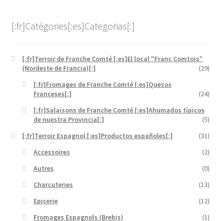
[:fr]Catégories[:es]Categorias[:]
[:fr]Terroir de Franche Comté [:es]El local "Franc Comtois"
(Nordeste de Francia)[:]
(29)
[:fr]Fromages de Franche Comté [:es]Quesos
Franceses[:]
(24)
[:fr]Salaisons de Franche Comté [:es]Ahumados típicos
de nuestra Provincia[:]
(5)
[:fr]Terroir Espagnol [:es]Productos españoles[:]
(31)
Accessoires
(2)
Autres
(0)
Charcuteries
(13)
Epicerie
(12)
Fromages Espagnols (Brebis)
(1)