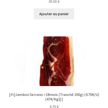
39.00
€
Ajouter au panier
[:fr]Jambon Serrano >18mois (Tranché 100g) (4.70€/U)
(47€/Kg)[:]
4.70
€