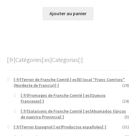
Ajouter au panier
[:fr]Catégories[:es]Categorias[:]
[:fr]Terroir de Franche Comté [:es]El local "Franc Comtois"
(Nordeste de Francia)[:]
(29)
[:fr]Fromages de Franche Comté [:es]Quesos
Franceses[:]
(24)
[:fr]Salaisons de Franche Comté [:es]Ahumados típicos
de nuestra Provincia[:]
(5)
[:fr]Terroir Espagnol [:es]Productos españoles[:]
(31)