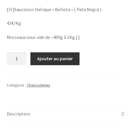
[:fr]Saucisson Ibérique « Bellota » ( Pata Negra )
43€/Kg
Morceaux sous vide de ~400g à 1Kg.[:]
quantité
Ajouter au panier
de
[:fr]Saucisson
Ibérique
"Bellota"
Catégorie :
Charcuteries
(
Pata
Negra
Description
)
43€/Kg[:]