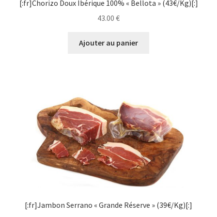
[:fr]Chorizo Doux Ibérique 100% « Bellota » (43€/Kg)[:]
43.00
€
Ajouter au panier
[:fr]Jambon Serrano « Grande Réserve » (39€/Kg)[:]