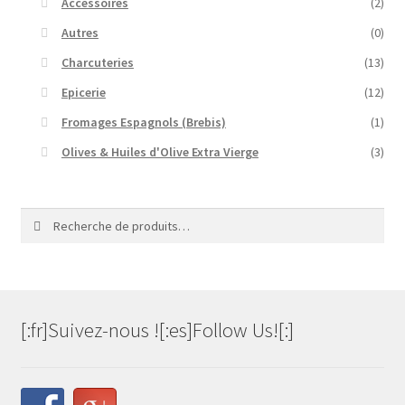
Accessoires
(2)
Autres
(0)
Charcuteries
(13)
Epicerie
(12)
Fromages Espagnols (Brebis)
(1)
Olives & Huiles d'Olive Extra Vierge
(3)
Recherche
Recherche
pour :
[:fr]Suivez-nous ![:es]Follow Us![:]