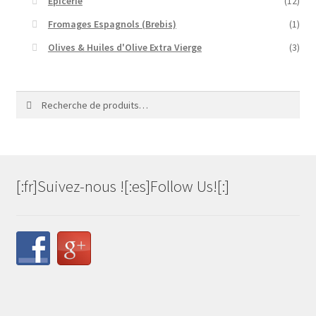
Epicerie
(12)
Fromages Espagnols (Brebis)
(1)
Olives & Huiles d'Olive Extra Vierge
(3)
Recherche
Recherche
pour :
[:fr]Suivez-nous ![:es]Follow Us![:]