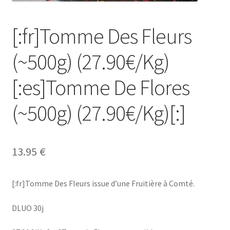
[:fr]Ma Commande[:es]Mi Pedido[:]
[:fr]Tomme Des Fleurs
[:fr]Mon compte[:es]Mi cuenta[:]
(~500g) (27.90€/Kg)
[:fr]Newsletter[:]
[:es]Tomme De Flores
[:fr]Panier[:es]Carrito[:]
(~500g) (27.90€/Kg)[:]
[:fr]Tarif complet[:]
13.95
€
[:fr]Tomme Des Fleurs issue d’une Fruitière à Comté.
DLUO 30j