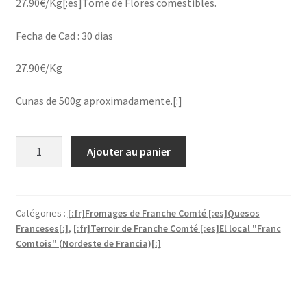
27.90€/Kg[:es]Tome de Flores comestibles.
Fecha de Cad : 30 dias
27.90€/Kg
Cunas de 500g aproximadamente.[:]
quantité
Ajouter au panier
de
[:fr]Tomme
Des
Fleurs
Catégories :
[:fr]Fromages de Franche Comté [:es]Quesos
Franceses[:]
,
[:fr]Terroir de Franche Comté [:es]El local "Franc
(~500g)
Comtois" (Nordeste de Francia)[:]
(27.90€/Kg)
[:es]Tomme
De
Flores