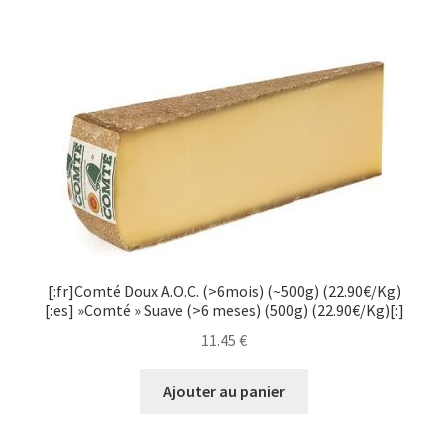
[:fr]Comté Doux A.O.C. (>6mois) (~500g) (22.90€/Kg)
[:es] »Comté » Suave (>6 meses) (500g) (22.90€/Kg)[:]
11.45
€
Ajouter au panier