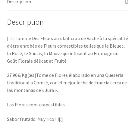
Description
(~500g)
(27.90€/Kg)
[:]
Description
[:fr]Tomme Des Fleurs au « lait cru » de Vache à la spécialité
d’être enrobée de Fleurs comestibles telles que le Bleuet,
la Rose, le Soucis, la Mauve qui infusent au Fromage un
Goût Florale délicat et Fruité.
27.90€/Kg[:es]Tome de Flores élaborado en una Queseria
tradicional a Comté, con el mejor leche de Francia cerca de
las montanas de « Jura ».
Las Flores sont comestibles.
Sabor frutado. Muy rico !!![:]