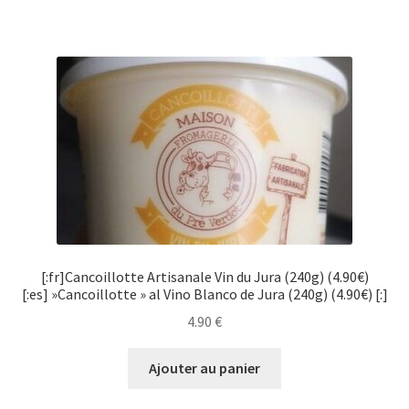
[:fr]Cancoillotte Artisanale Vin du Jura (240g) (4.90€)
[:es] »Cancoillotte » al Vino Blanco de Jura (240g) (4.90€) [:]
4.90
€
Ajouter au panier