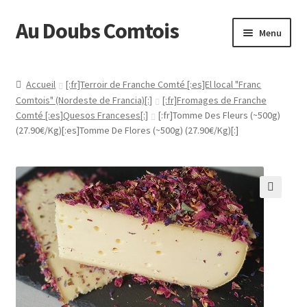
Au Doubs Comtois
Aller
Aller
Menu
à
au
la
contenu
Accueil
navigation
Accueil
[:fr]Terroir de Franche Comté [:es]El local "Franc
Comtois" (Nordeste de Francia)[:]
[:fr]Fromages de Franche
[:fr]Actualités[:es]Actualidad[:]
Comté [:es]Quesos Franceses[:]
[:fr]Tomme Des Fleurs (~500g)
(27.90€/Kg)[:es]Tomme De Flores (~500g) (27.90€/Kg)[:]
[:fr]Au Doubs Comtois :[:es]Tienda QUESOS y AHUMADOS :
Categorias a la derecha :-) [:]
[:fr]Conditions générales de vente[:es]Condiciones
Generales de Venta[:]
[:fr]Connexion[:]
[:fr]Contact[:es]Contacto[:]