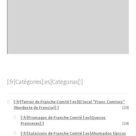
[:fr]Catégories[:es]Categorias[:]
[:fr]Terroir de Franche Comté [:es]El local "Franc Comtois"
(Nordeste de Francia)[:]
(29)
[:fr]Fromages de Franche Comté [:es]Quesos
Franceses[:]
(24)
[:fr]Salaisons de Franche Comté [:es]Ahumados típicos