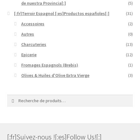
de nuestra Provincia[:]
(5)
[:fr]Terroir Espagnol [:es]Productos españoles[:]
(31)
Accessoires
(2)
Autres
(0)
Charcuteries
(13)
Epicerie
(12)
Fromages Espagnols (Brebis)
(1)
Olives & Huiles d'Olive Extra Vierge
(3)
Recherche
Recherche
pour :
[:fr]Suivez-nous ![:es]Follow Us![:]