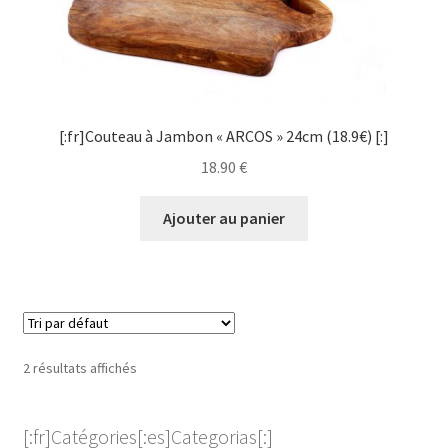
[:fr]Couteau à Jambon « ARCOS » 24cm (18.9€) [:]
18.90
€
Ajouter au panier
2 résultats affichés
[:fr]Catégories[:es]Categorias[:]