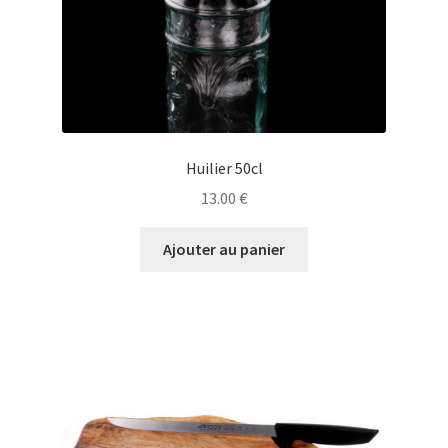
[:fr]Ma Commande[:es]Mi Pedido[:]
[:fr]Mon compte[:es]Mi cuenta[:]
[:fr]Newsletter[:]
Huilier 50cl
[:fr]Panier[:es]Carrito[:]
13.00
€
[:fr]Tarif complet[:]
Ajouter au panier