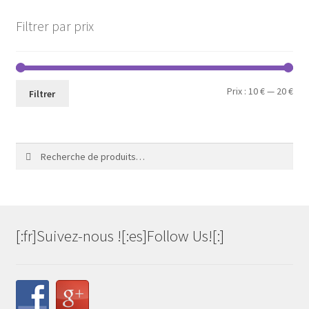
Filtrer par prix
Prix
Prix
Prix :
10 €
—
20 €
Filtrer
min
ma
Recherche
Recherche
pour :
[:fr]Suivez-nous ![:es]Follow Us![:]