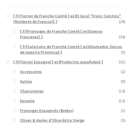
[:fr]Terroir de Franche Comté [:es]El local "Franc Comtois"
(Nordeste de Francia)[:]
(29)
[:fr]Fromages de Franche Comté [:es]Quesos
Franceses[:]
(24)
[:fr]Salaisons de Franche Comté [:es]Ahumados típicos
de nuestra Provincia[:]
(5)
[:fr]Terroir Espagnol [:es]Productos españoles[:]
(31)
Accessoires
(2)
Autres
(0)
Charcuteries
(13)
Epicerie
(12)
Fromages Espagnols (Brebis)
(1)
Olives & Huiles d'Olive Extra Vierge
(3)