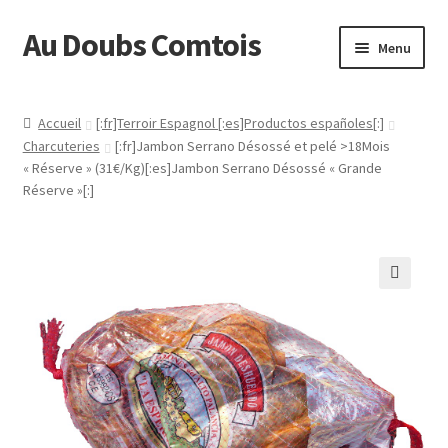
Au Doubs Comtois
Aller
Aller
Menu
à
au
la
contenu
Accueil
navigation
Accueil
[:fr]Terroir Espagnol [:es]Productos españoles[:]
Charcuteries
[:fr]Jambon Serrano Désossé et pelé >18Mois
[:fr]Actualités[:es]Actualidad[:]
« Réserve » (31€/Kg)[:es]Jambon Serrano Désossé « Grande
Réserve »[:]
[:fr]Au Doubs Comtois :[:es]Tienda QUESOS y AHUMADOS :
Categorias a la derecha :-) [:]
[:fr]Conditions générales de vente[:es]Condiciones
Generales de Venta[:]
[:fr]Connexion[:]
[:fr]Contact[:es]Contacto[:]