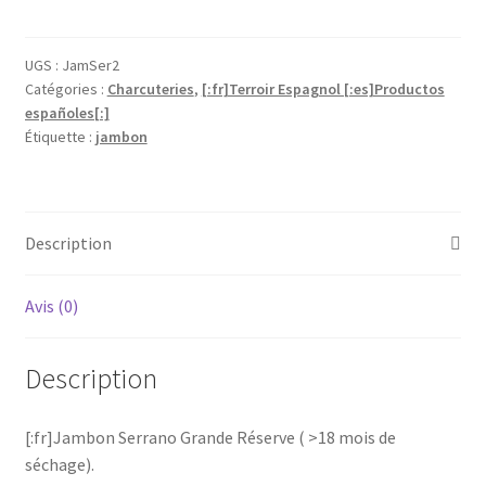
[:fr]Jambon
Serrano
Désossé
UGS :
JamSer2
Catégories :
Charcuteries
,
[:fr]Terroir Espagnol [:es]Productos
et
españoles[:]
pelé
Étiquette :
jambon
>18Mois
"Réserve"
(31€/Kg)
[:es]Jambon
Description
Serrano
Désossé
Avis (0)
"Grande
Réserve"
[:]
Description
[:fr]Jambon Serrano Grande Réserve ( >18 mois de
séchage).