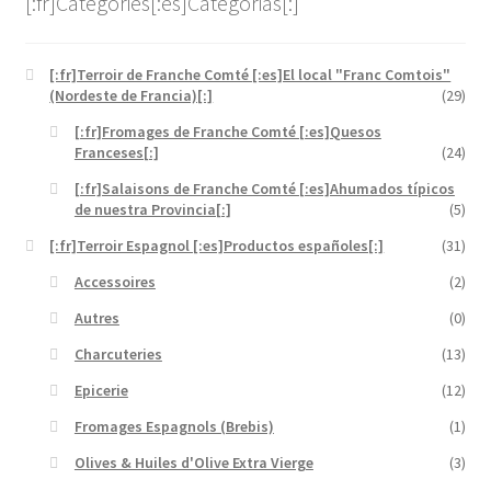
[:fr]Catégories[:es]Categorias[:]
[:fr]Terroir de Franche Comté [:es]El local "Franc Comtois"
(Nordeste de Francia)[:]
(29)
[:fr]Fromages de Franche Comté [:es]Quesos
Franceses[:]
(24)
[:fr]Salaisons de Franche Comté [:es]Ahumados típicos
de nuestra Provincia[:]
(5)
[:fr]Terroir Espagnol [:es]Productos españoles[:]
(31)
Accessoires
(2)
Autres
(0)
Charcuteries
(13)
Epicerie
(12)
Fromages Espagnols (Brebis)
(1)
Olives & Huiles d'Olive Extra Vierge
(3)