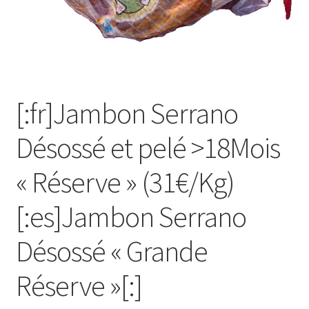
[:fr]Ma Commande[:es]Mi Pedido[:]
[:fr]Mon compte[:es]Mi cuenta[:]
[:fr]Newsletter[:]
[:fr]Jambon Serrano
[:fr]Panier[:es]Carrito[:]
Désossé et pelé >18Mois
[:fr]Tarif complet[:]
« Réserve » (31€/Kg)
[:es]Jambon Serrano
Désossé « Grande
Réserve »[:]