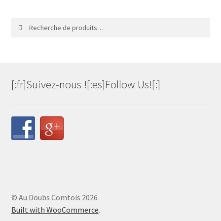
Recherche
Recherche
pour :
[:fr]Suivez-nous ![:es]Follow Us![:]
© Au Doubs Comtois 2026
Built with WooCommerce
.